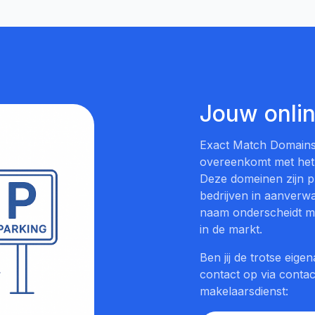
Jouw onli
Exact Match Domains
overeenkomt met het
Deze domeinen zijn p
bedrijven in aanverwa
naam onderscheidt men
in de markt.
Ben jij de trotse ei
contact op via contac
makelaarsdienst: