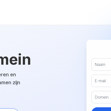
mein
eren en
amen zijn