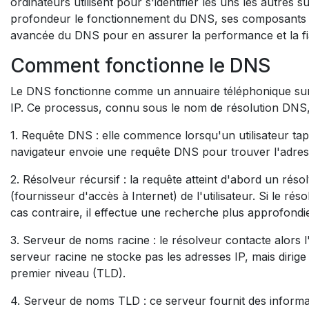
ordinateurs utilisent pour s'identifier les uns les autres
profondeur le fonctionnement du DNS, ses composants c
avancée du DNS pour en assurer la performance et la fiab
Comment fonctionne le DNS
Le DNS fonctionne comme un annuaire téléphonique sur 
IP. Ce processus, connu sous le nom de résolution DNS,
1. Requête DNS : elle commence lorsqu'un utilisateur t
navigateur envoie une requête DNS pour trouver l'adre
2. Résolveur récursif : la requête atteint d'abord un rés
(fournisseur d'accès à Internet) de l'utilisateur. Si le rés
cas contraire, il effectue une recherche plus approfondi
3. Serveur de noms racine : le résolveur contacte alors
serveur racine ne stocke pas les adresses IP, mais diri
premier niveau (TLD).
4. Serveur de noms TLD : ce serveur fournit des informat