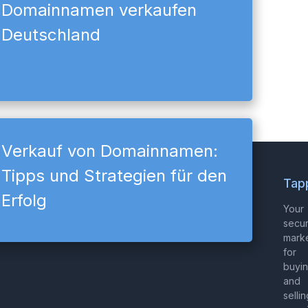
Domainnamen verkaufen
Deutschland
Verkauf von Domainnamen:
Tipps und Strategien für den
Tap
Erfolg
Your
secu
mark
for
buyi
and
sellin